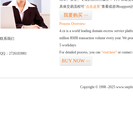
具体交易流程可
“点击这里”
查看或咨询support@
我要购买
>>
Process Overview:
4.cn is a world leading domain escrow service plat
million RMB transaction volume every year. We promi
联系我们
5 workdays.
For detailed process, you can
“visit here”
or contact
QQ：2726103981
BUY NOW
>>
Copyright © 1998 -2025 www.stepfo