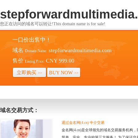
stepforwardmultimedia
您正在访问的域名可以转让!This domain name is for sale!
一口价出售中！
域名
stepforwardmultimedia.com
Domain Name:
售价
CNY 999.00
Listing Price:
立即购买
BUY NOW
>>
>>
域名交易方式：
通过金名网(4.cn) 中介交易
金名网(4.cn)是全球领先的域名交易服务机
简单、安全、专业的第三方服务！ 为了保证交